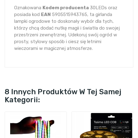
Oznakowana
Kodem producenta
30LEDs oraz
posiada kod
EAN
5905515943765, ta girlanda
lampki ogrodowe to doskonały wybór dla tych,
którzy chcą dodać nutkę magii i światła do swojej
przestrzeni zewnętrznej. Udekoruj swój ogród w
prosty, stylowy sposób i ciesz się letnimi
wieczorami w magicznej atmosferze.
8 Innych Produktów W Tej Samej
Kategorii: