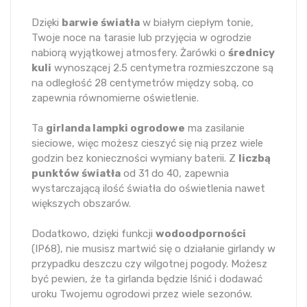
Dzięki
barwie światła
w białym ciepłym tonie,
Twoje noce na tarasie lub przyjęcia w ogrodzie
nabiorą wyjątkowej atmosfery. Żarówki o
średnicy
kuli
wynoszącej 2.5 centymetra rozmieszczone są
na odległość 28 centymetrów między sobą, co
zapewnia równomierne oświetlenie.
Ta
girlanda lampki ogrodowe
ma zasilanie
sieciowe, więc możesz cieszyć się nią przez wiele
godzin bez konieczności wymiany baterii. Z
liczbą
punktów światła
od 31 do 40, zapewnia
wystarczającą ilość światła do oświetlenia nawet
większych obszarów.
Dodatkowo, dzięki funkcji
wodoodporności
(IP68), nie musisz martwić się o działanie girlandy w
przypadku deszczu czy wilgotnej pogody. Możesz
być pewien, że ta girlanda będzie lśnić i dodawać
uroku Twojemu ogrodowi przez wiele sezonów.