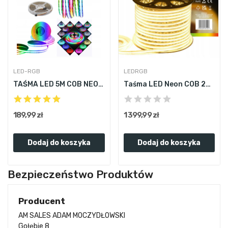
LED-RGB
LEDRGB
TAŚMA LED 5M COB NEON RGBIC 576 LED/M WS2811...
Taśma LED Neon COB 220V 230V 100m 3000K BIAŁA...
189,99 zł
1 399,99 zł
Dodaj do koszyka
Dodaj do koszyka
Bezpieczeństwo Produktów
Producent
AM SALES ADAM MOCZYDŁOWSKI
Gołębie 8