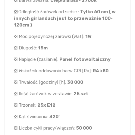
❎ Barwa Światła:
Ciepła Biała - 2700K
❎
Odległość żarówek od siebie :
Tylko 60 cm ( w
innych girlandach jest to przeważnie 100-
120cm )
❎ Moc pojedynczej żarówki (Wat):
1W
❎ Długość:
15m
❎ Napięcie (zasilanie):
Panel fotowoltaiczny
❎ Wskaźnik oddawania barw CRI [Ra]:
RA >80
❎ Trwałość (godziny) [h]:
30 000
❎ Ilość żarówek w zestawie:
25 szt
❎ Trzonek:
25x E12
❎ Kąt świecenia:
320°
❎ Liczba cykli pracy/włączeń:
50 000