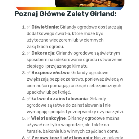
Poznaj Główne Zalety Girland:
✅
Oświetlenie
: Girlandy ogrodowe dostarczają
dodatkowego światła, które może być
użyteczne wieczorem lub w ciemnych
zakątkach ogrodu.
✅
Dekoracja
: Girlandy ogrodowe są świetnym
sposobem na udekorowanie ogrodu i stworzenie
ciepłego i przyjaznego klimatu.
✅
Bezpieczeństwo
: Girlandy ogrodowe
zwiększają bezpieczeństwo, ponieważ świecą w
ciemności i pomagają uniknąć niebezpiecznych
upadków lub potknięć.
✅
Łatwe
do zainstalowania
: Girlandy
ogrodowe są łatwe do zainstalowania i nie
wymagają specjalistycznej wiedzy czy narzędzi.
✅
Wielofunkcyjne
: Girlandy ogrodowe można
używać nie tylko w ogrodzie, ale także na
tarasie, balkonie lub w innych częściach domu.
✅
Zerowy koszt użytkowania
: Nasze girlandy