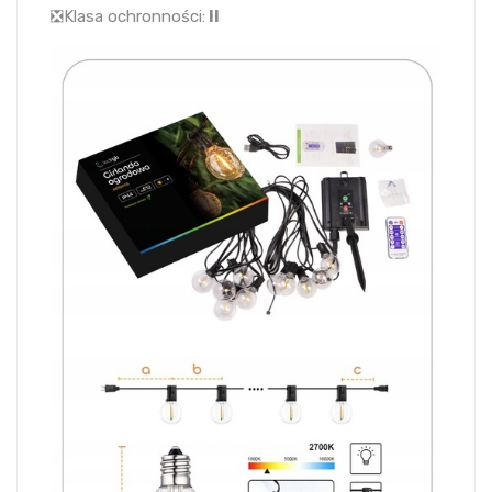
❎Klasa ochronności:
II