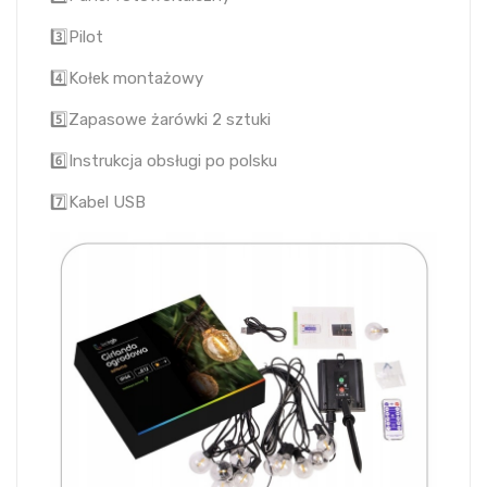
3️⃣Pilot
4️⃣Kołek montażowy
5️⃣Zapasowe żarówki 2 sztuki
6️⃣Instrukcja obsługi po polsku
7️⃣Kabel USB