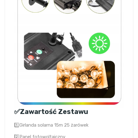
✅Zawartość Zestawu
1️⃣Girlanda solarna 15m 25 żarówek
2️⃣Panel fotowoltaiczny