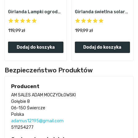
Girlanda Lampki ogrodowe 11,7m 30+2sztuk LED IP44
Girlanda świetlna solarna lampki ogrodowe 12m...
119,99 zł
199,99 zł
Dodaj do koszyka
Dodaj do koszyka
Bezpieczeństwo Produktów
Producent
AM SALES ADAM MOCZYDŁOWSKI
Gołębie 8
06-150 Świercze
Polska
adamus12195@gmail.com
511254277