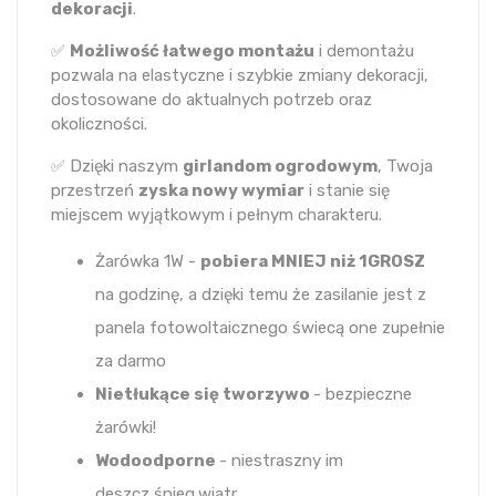
dekoracji
.
✅
Możliwość łatwego montażu
i demontażu
pozwala na elastyczne i szybkie zmiany dekoracji,
dostosowane do aktualnych potrzeb oraz
okoliczności.
✅ Dzięki naszym
girlandom ogrodowym
, Twoja
przestrzeń
zyska nowy wymiar
i stanie się
miejscem wyjątkowym i pełnym charakteru.
Żarówka 1W -
pobiera MNIEJ niż 1GROSZ
na godzinę, a dzięki temu że zasilanie jest z
panela fotowoltaicznego świecą one zupełnie
za darmo
Nietłukące się tworzywo
- bezpieczne
żarówki!
Wodoodporne
- niestraszny im
deszcz,śnieg,wiatr