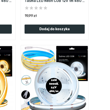
Taśma LED Neon COB 12V 1m 480 diod 3000K BIAŁA...
Taśma LED Neon COB 12V 1m 480 diod 6000K BIAŁA...
19,99 zł
Dodaj do koszyka