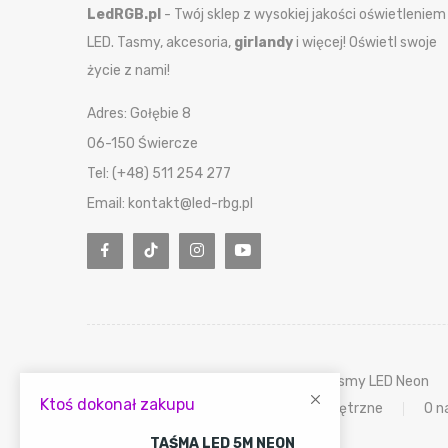
LedRGB.pl
- Twój sklep z wysokiej jakości oświetleniem
LED. Tasmy, akcesoria,
girlandy
i więcej! Oświetl swoje
życie z nami!
Adres: Gołębie 8
06-150 Świercze
Tel: (+48) 511 254 277
Email: kontakt@led-rbg.pl
Tasmy LED RGB 5050
Tasmy LED Neon
Ktoś dokonał zakupu
Oswietlenie wewnętrzne
O n
TAŚMA LED 5M NEON