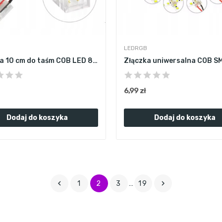
LEDRGB
Złączka 10 cm do taśm COB LED 8mm łącznik...
6,99 zł
Dodaj do koszyka
Dodaj do koszyka


1
2
3
…
19