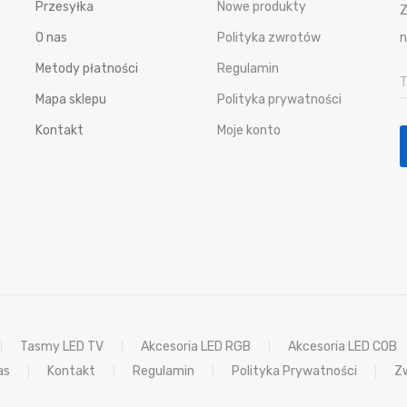
Przesyłka
Nowe produkty
Z
O nas
Polityka zwrotów
n
Metody płatności
Regulamin
Mapa sklepu
Polityka prywatności
Kontakt
Moje konto
Tasmy LED TV
Akcesoria LED RGB
Akcesoria LED COB
as
Kontakt
Regulamin
Polityka Prywatności
Zw