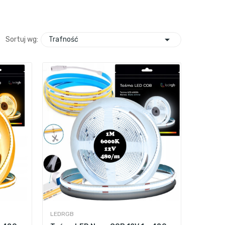

Trafność
Sortuj wg:
LEDRGB