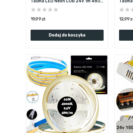
Taśma LED Neon COB 24V 1m 480 Diod 6000K BIAŁA...
19,99 zł
12,99 z
Dodaj do koszyka