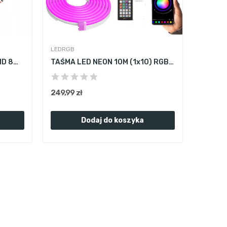
LEDRGB
Złączka uniwersalna COB SMD 8mm prosta kątowa...
TAŚMA LED NEON 10M (1x10) RGB BLUETOOTH...
249,99 zł
Dodaj do koszyka