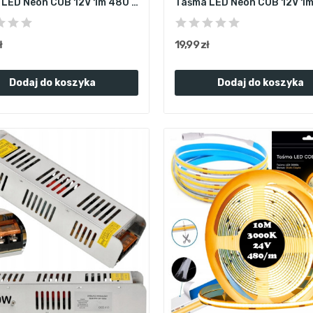
Taśma LED Neon COB 12V 1m 480 diod 4000K BIAŁA...
ł
19,99 zł
Dodaj do koszyka
Dodaj do koszyka