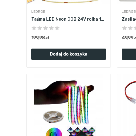
LEDRGB
LEDRGB
Taśma LED Neon COB 24V rolka 10m 480/m 4000K...
199,98 zł
49,99 z
Dodaj do koszyka