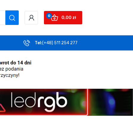
0
0,00 zł
Tel:
(+48) 511 254 277