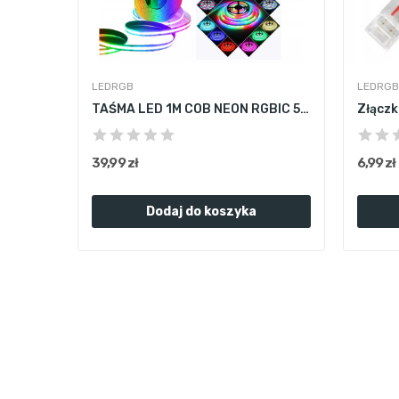
LEDRGB
LEDRGB
TAŚMA LED 1M COB NEON RGBIC 576 LED/M WS2811...
39,99 zł
6,99 zł
Dodaj do koszyka