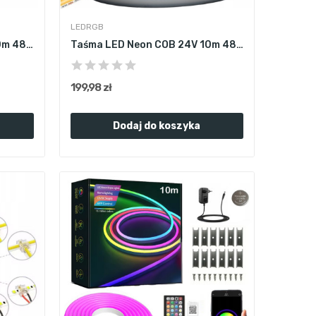
LEDRGB
Taśma LED Neon COB 24V 10m 480 diod 3000K BIAŁA...
Taśma LED Neon COB 24V 10m 480 Diod 6000K BIAŁA...
199,98 zł
Dodaj do koszyka