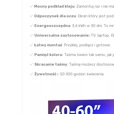
✅
Mocny podkład kleju
: Zamontuj raz i nie ma
✅
Odpoczynek dla oczu
: Ekran który jest p
✅
Energooszczędna
: 3,6 kWh w 30 dni. To mni
✅
Uniwersalne zastosowanie:
TV, laptop, E
✅
Łatwy montaż
: Przyklej, podłącz i gotowe.
✅
Pamięć koloru
: Taśma świeci tak samo, jak
✅
Skracanie taśmy
: Taśmę możesz dostosować
✅
Żywotność :
50 000 godzin świecenia.