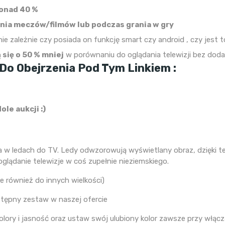
onad 40 %
nia meczów/filmów lub podczas grania w gry
ie zależnie czy posiada on funkcję smart czy android , czy jest t
się o 50 % mniej
w porównaniu do oglądania telewizji bez dod
o Obejrzenia Pod Tym Linkiem :
ole aukcji :)
a w ledach do TV. Ledy odwzorowują wyświetlany obraz, dzięki t
lądanie telewizje w coś zupełnie nieziemskiego.
je również do innych wielkości)
stępny zestaw w naszej ofercie
olory i jasność oraz ustaw swój ulubiony kolor zawsze przy włąc