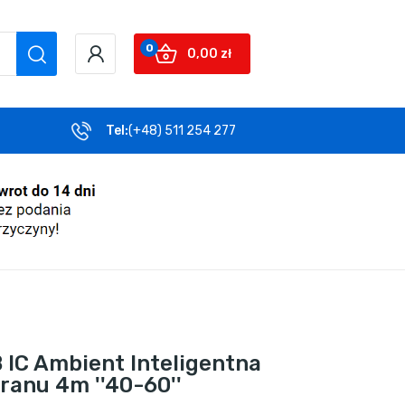
0
0,00 zł
Tel:
(+48) 511 254 277
IC Ambient Inteligentna
ranu 4m ''40-60''