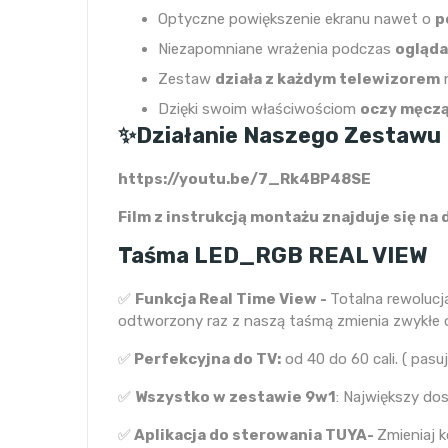
Optyczne powiększenie ekranu nawet o
p
Niezapomniane wrażenia podczas
ogląda
Zestaw
działa z każdym telewizorem
n
Dzięki swoim właściwościom
oczy męczą 
✨Działanie Naszego Zestawu D
https://youtu.be/7_Rk4BP48SE
Film z instrukcją montażu znajduje się na d
Taśma LED_RGB REAL VIEW
✅
Funkcja Real Time View -
Totalna rewolucj
odtworzony raz z naszą taśmą zmienia zwykłe og
✅
Perfekcyjna do TV:
od 40 do 60 cali. ( pasu
✅
Wszystko w zestawie 9w1
: Największy do
✅
Aplikacja do sterowania TUYA-
Zmieniaj k