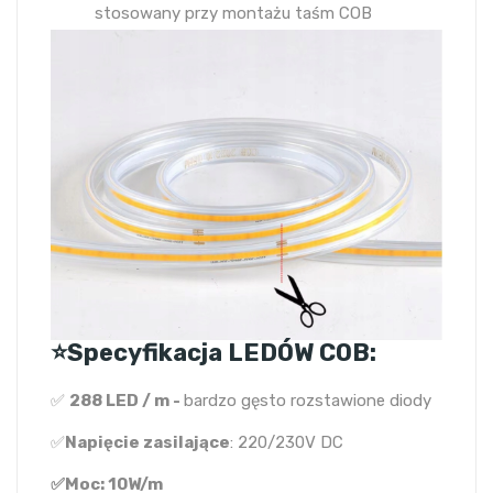
stosowany przy montażu taśm COB
⭐️Specyfikacja LEDÓW COB:
✅
288 LED / m -
bardzo gęsto rozstawione diody
✅
Napięcie zasilające
: 220/230V DC
✅Moc: 10W/m