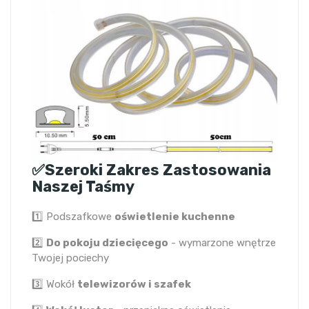
✅Szeroki Zakres Zastosowania
Naszej Taśmy
1️⃣ Podszafkowe
oświetlenie kuchenne
2️⃣
Do pokoju dziecięcego
- wymarzone wnętrze
Twojej pociechy
3️⃣ Wokół
telewizorów i szafek