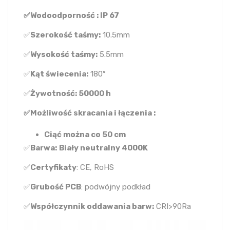
✅Wodoodporność : IP 67
✅
Szerokość taśmy:
10.5mm
✅
Wysokość taśmy:
5.5mm
✅
Kąt świecenia:
180°
✅
Żywotność: 50000 h
✅Możliwość skracania i łączenia :
Ciąć można co 50 cm
✅
Barwa:
Biały neutralny 4000K
✅
Certyfikaty
: CE, RoHS
✅
Grubość PCB
: podwójny podkład
✅
Współczynnik oddawania barw:
CRI>90Ra