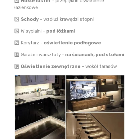
4️⃣
Wokół luster
- przepiękne oświetlenie
łazienkowe
5️⃣
Schody
- wzdłuż krawędzi stopni
6️⃣ W sypialni -
pod łóżkami
7️⃣ Korytarz -
oświetlenie podłogowe
8️⃣ Garaże i warsztaty -
na ścianach, pod stołami
9️⃣
Oświetlenie zewnętrzne
- wokół tarasów