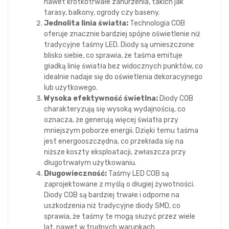
nawet krótkotrwałe zanurzenia, takich jak
tarasy, balkony, ogrody czy baseny.
Jednolita linia światła:
Technologia COB
oferuje znacznie bardziej spójne oświetlenie niż
tradycyjne taśmy LED. Diody są umieszczone
blisko siebie, co sprawia, że taśma emituje
gładką linię światła bez widocznych punktów, co
idealnie nadaje się do oświetlenia dekoracyjnego
lub użytkowego.
Wysoka efektywność świetlna:
Diody COB
charakteryzują się wysoką wydajnością, co
oznacza, że generują więcej światła przy
mniejszym poborze energii. Dzięki temu taśma
jest energooszczędna, co przekłada się na
niższe koszty eksploatacji, zwłaszcza przy
długotrwałym użytkowaniu.
Długowieczność:
Taśmy LED COB są
zaprojektowane z myślą o długiej żywotności.
Diody COB są bardziej trwałe i odporne na
uszkodzenia niż tradycyjne diody SMD, co
sprawia, że taśmy te mogą służyć przez wiele
lat, nawet w trudnych warunkach