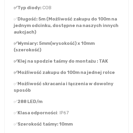
✅Typ diody:
COB
✅
Długość: 5m (Możliwość zakupu do 100m na
jednym odcinku, dostępne na naszych innych
aukcjach)
✅Wymiary: 5mm(wysokość) x 10mm
(szerokość)
✅Klej na spodzie taśmy do montażu : TAK
✅Możliwość zakupu do 100m na jednej rolce
✅
Możliwość skracania i łączenia w dowolny
sposób
✅
288 LED/m
✅
Klasa odporności
: IP67
✅
Szerokość taśmy: 10mm