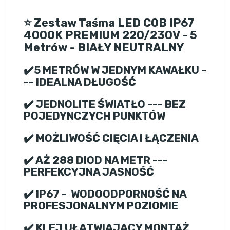
⭐ Zestaw Taśma LED COB IP67
4000K PREMIUM 220/230V - 5
Metrów - BIAŁY NEUTRALNY
✔️5 METRÓW W JEDNYM KAWAŁKU -
-- IDEALNA DŁUGOŚĆ
✔️ JEDNOLITE ŚWIATŁO --- BEZ
POJEDYNCZYCH PUNKTÓW
✔️ MOŻLIWOŚĆ CIĘCIA I ŁĄCZENIA
✔️ AŻ 288 DIOD NA METR ---
PERFEKCYJNA JASNOŚĆ
✔️ IP67 - WODOODPORNOŚĆ NA
PROFESJONALNYM POZIOMIE
✔️ KLEJ UŁATWIAJĄCY MONTAŻ