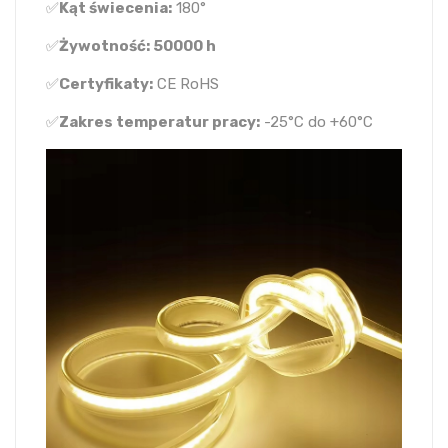
✅
Kąt świecenia:
180°
✅
Żywotność: 50000 h
✅
Certyfikaty:
CE RoHS
✅
Zakres temperatur pracy:
-25°C do +60°C