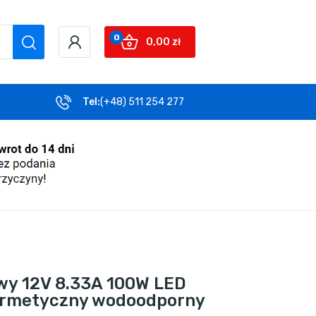
0
0,00 zł
Tel:
(+48) 511 254 277
wy 12V 8.33A 100W LED
ermetyczny wodoodporny