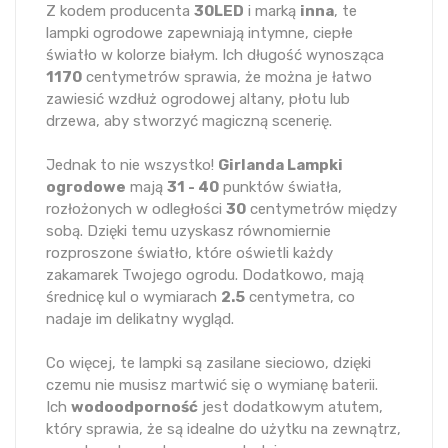
Z kodem producenta
30LED
i marką
inna
, te
lampki ogrodowe zapewniają intymne, ciepłe
światło w kolorze białym. Ich długość wynosząca
1170
centymetrów sprawia, że można je łatwo
zawiesić wzdłuż ogrodowej altany, płotu lub
drzewa, aby stworzyć magiczną scenerię.
Jednak to nie wszystko!
Girlanda Lampki
ogrodowe
mają
31 - 40
punktów światła,
rozłożonych w odległości
30
centymetrów między
sobą. Dzięki temu uzyskasz równomiernie
rozproszone światło, które oświetli każdy
zakamarek Twojego ogrodu. Dodatkowo, mają
średnicę kul o wymiarach
2.5
centymetra, co
nadaje im delikatny wygląd.
Co więcej, te lampki są zasilane sieciowo, dzięki
czemu nie musisz martwić się o wymianę baterii.
Ich
wodoodporność
jest dodatkowym atutem,
który sprawia, że są idealne do użytku na zewnątrz,