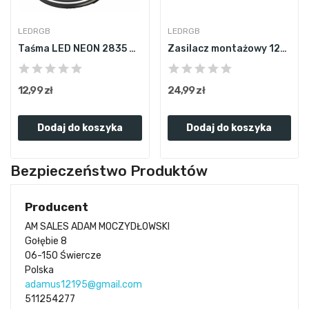
LEDRGB
LEDRGB
Taśma LED NEON 2835 220V 230V 1m 6000K BIAŁA...
Zasilacz montażowy 12V 2A 24W do LED modułowy...
12,99 zł
24,99 zł
Dodaj do koszyka
Dodaj do koszyka
Bezpieczeństwo Produktów
Producent
AM SALES ADAM MOCZYDŁOWSKI
Gołębie 8
06-150 Świercze
Polska
adamus12195@gmail.com
511254277