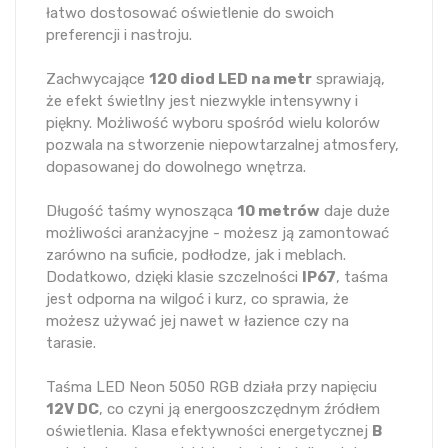
łatwo dostosować oświetlenie do swoich
preferencji i nastroju.
Zachwycające
120 diod LED na metr
sprawiają,
że efekt świetlny jest niezwykle intensywny i
piękny. Możliwość wyboru spośród wielu kolorów
pozwala na stworzenie niepowtarzalnej atmosfery,
dopasowanej do dowolnego wnętrza.
Długość taśmy wynosząca
10 metrów
daje duże
możliwości aranżacyjne - możesz ją zamontować
zarówno na suficie, podłodze, jak i meblach.
Dodatkowo, dzięki klasie szczelności
IP67
, taśma
jest odporna na wilgoć i kurz, co sprawia, że
możesz używać jej nawet w łazience czy na
tarasie.
Taśma LED Neon 5050 RGB działa przy napięciu
12V DC
, co czyni ją energooszczędnym źródłem
oświetlenia. Klasa efektywności energetycznej
B