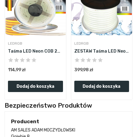
LEDRGB
LEDRGB
Taśma LED Neon COB 24V 5m 528 6000K BIAŁA ZIMNA...
ZESTAW Taśma LED Neon COB 220V 230V 20m 6000K...
114,99 zł
399,98 zł
Dodaj do koszyka
Dodaj do koszyka
Bezpieczeństwo Produktów
Producent
AM SALES ADAM MOCZYDŁOWSKI
Gołębie 8