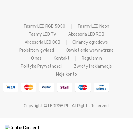
Tasmy LED RGB 5050
Tasmy LED Neon
Tasmy LED TV
Akcesoria LED RGB
Akcesoria LED COB
Girlandy ogrodowe
Projektory gwiazd
Oswietlenie wewnętrzne
O nas
Kontakt
Regulamin
Polityka Prywatności
Zwroty i reklamacje
Moje konto
Copyright © LEDRGB.PL . All Rights Reserved.